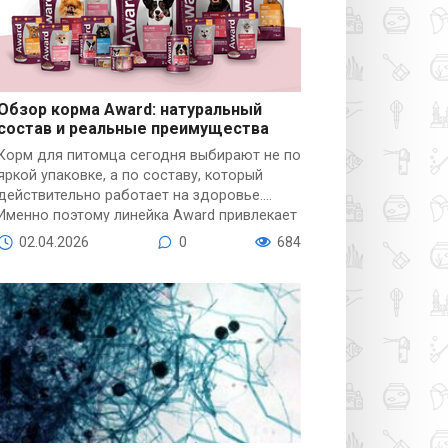
Обзор корма Award: натуральный
состав и реальные преимущества
Полезное
Корм для питомца сегодня выбирают не по
яркой упаковке, а по составу, который
действительно работает на здоровье.
Именно поэтому линейка Award привлекает
внимание: в основе — понятные
02.04.2026
0
684
ингредиенты и продуманный баланс
нутриентов без лишних добавок.