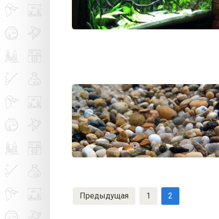
Оформление
Оформление
Навигация
Предыдущая
1
2
по
записям