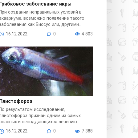
Грибковое заболевание икры
При создании неправильных условий в
Болезни рыб
аквариуме, возможно появление такого
заболевания как Биссус или, другими
словами, грибковое поражение икры.
16.12.2022
0
4 803
Плистофороз
По результатом исследования,
Болезни рыб
плистофороз признан одним из самых
опасных и неподдающихся лечению
заболеваний аквариумных рыб.
16.12.2022
0
7 388