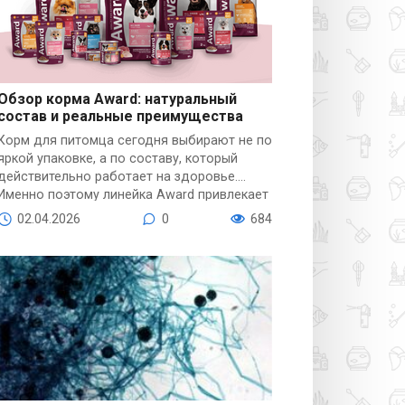
Обзор корма Award: натуральный
состав и реальные преимущества
Полезное
Корм для питомца сегодня выбирают не по
яркой упаковке, а по составу, который
действительно работает на здоровье.
Именно поэтому линейка Award привлекает
внимание: в основе — понятные
02.04.2026
0
684
ингредиенты и продуманный баланс
нутриентов без лишних добавок.