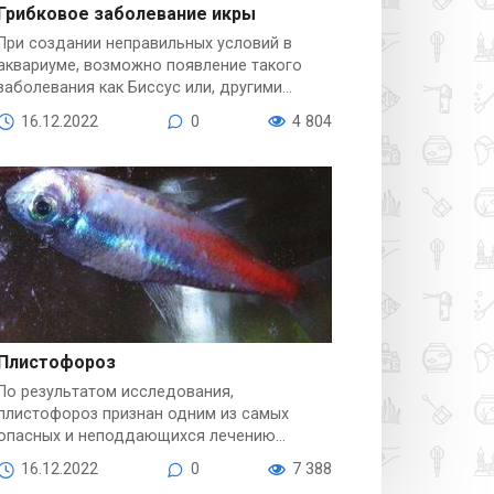
Грибковое заболевание икры
При создании неправильных условий в
Болезни рыб
аквариуме, возможно появление такого
заболевания как Биссус или, другими
словами, грибковое поражение икры.
16.12.2022
0
4 804
Плистофороз
По результатом исследования,
Болезни рыб
плистофороз признан одним из самых
опасных и неподдающихся лечению
заболеваний аквариумных рыб.
16.12.2022
0
7 388