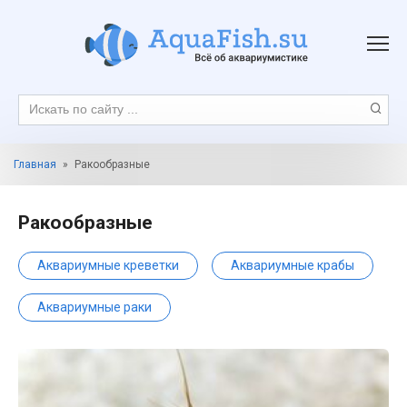
Перейти
к
контенту
Поиск:
Главная
»
Ракообразные
Ракообразные
Аквариумные креветки
Аквариумные крабы
Аквариумные раки